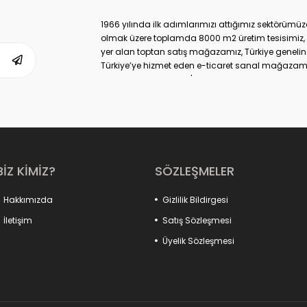
1966 yılında ilk adımlarımızı attığımız sektörüm
olmak üzere toplamda 8000 m2 üretim tesisimiz, 
yer alan toptan satış mağazamız, Türkiye geneli
Türkiye’ye hizmet eden e-ticaret sanal mağazamı
markası ile de Türkiye'de ülkemize hizmet etmekte
BİZ KİMİZ?
SÖZLEŞMELER
Hakkımızda
Gizlilik Bildirgesi
İletişim
Satış Sözleşmesi
Üyelik Sözleşmesi