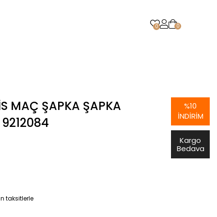
0
0
IS MAÇ ŞAPKA ŞAPKA
%
10
İNDIRIM
 9212084
Kargo
Bedava
 taksitlerle