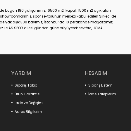
üzde bugün 180 çalışanımız, 6500 m2 kapalı, 1500 m2 açık alan
showroomlarımız, spor sektörünün merkezi kabul edilen Sirkeci de
nde yaklaşık 300 bayimiz, İstanbul’da 10 perakande mağazamız,
z ile AS SPOR ailesi günden güne büyüyerek sektöre, JOMA
dir.
YARDIM
HESABIM
Sipariş Takip
Sipariş Listem
Ürün Garantisi
İade Taleplerim
İade ve Değişim
Adres Bilgilerim