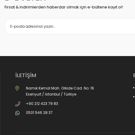
Fırsat & indirimlerden haberdar olmak için e-bültene kayıt ol!
İLETİŞİM
Namık Kemal Mah. Orkide Cad. No: 16
Esenyurt / İstanbul / Türkiye
+90 212 423 79 83
0531 546 28 37