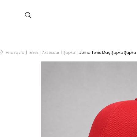
Anasayfa
Erkek
Aksesuar
Şapka
Joma Tenis Maç Şapka Şapka