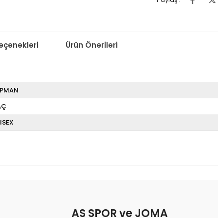
çenekleri
Ürün Önerileri
İPMAN
AÇ
ISEX
AS SPOR ve JOMA