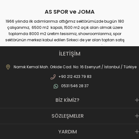
AS SPOR ve JOMA
1966 yılında ilk adımlarımızı attığımız sektörümüzde bugün 180
çalışanımız, 6500 m2 kapalı, 1500 m2 açık alan olmak üzere
toplamda 8000 m2 üretim tesisimiz, showroomlarımız, spor
sektörünün merkezi kabul edilen Sirkeci de yer alan toptan satış
mağazamız, Türkiye genelinde yaklaşık 300 bayimiz, İstanbul’da 10
perakande mağazamız, Türkiye’ye hizmet eden e-ticaret sanal
İLETİŞİM
mağazamız ile AS SPOR ailesi günden güne büyüyerek sektöre,
JOMA markası ile de Türkiye'de ülkemize hizmet etmektedir.
Namık Kemal Mah. Orkide Cad. No: 16 Esenyurt / İstanbul / Türkiye
+90 212 423 79 83
0531 546 28 37
BİZ KİMİZ?
SÖZLEŞMELER
YARDIM