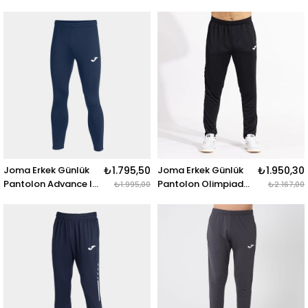
Altı Championship
Long Pants
Long Pants Black
103838.100 ADVANCE
White 103200.102
II LONG PANTS BLACK
PANTOLON LARGO
CHAMPIONSHIP VII
NEGRO BLANCO
Joma Erkek Günlük
₺1.795,50
Joma Erkek Günlük
₺1.950,30
Pantolon Advance Iı
Pantolon Olimpiada
₺1.995,00
₺2.167,00
Long Pants
Long Pants
103838.331
103741.100
OLIMPIADA LONG
PANTS BLACK