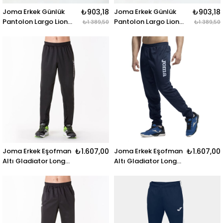
Joma Erkek Günlük
₺903,18
Joma Erkek Günlük
₺903,18
Pantolon Largo Lion
Pantolon Largo Lion
₺1.389,50
₺1.389,50
4232217 PANTALON
4232217 PANTALON
LARGO LION
LARGO LION
Joma Erkek Eşofman
₺1.607,00
Joma Erkek Eşofman
₺1.607,00
Altı Gladiator Long
Altı Gladiator Long
Pants 8011.12.10
Pants 8011.12.31
GLADIATOR BLACK
GLADIATOR NAVY
LONG PANTS
LONG PANTS