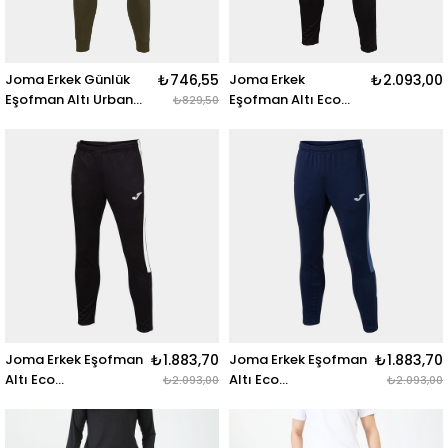
Joma Erkek Günlük
₺746,55
Joma Erkek
₺2.093,00
Eşofman Altı Urban
Eşofman Altı Eco
₺829,50
Street Long Pants
Championship Long
102477.474 URBAN
Pants 102752.100
STREET LONG PANTS
ECO CHAMPIONSHIP
KHAKI
LONG PANTS BLACK
Joma Erkek Eşofman
₺1.883,70
Joma Erkek Eşofman
₺1.883,70
Altı Eco
Altı Eco
₺2.093,00
₺2.093,00
Championship Long
Championship Long
Pants 102752.102
Pants 102752.377
ECO CHAMPIONSHIP
ECO CHAMPIONSHIP