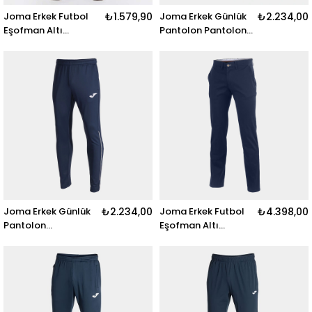
Joma Erkek Futbol
₺1.579,90
Joma Erkek Günlük
₺2.234,00
Eşofman Altı
Pantolon Pantolon
Premium Training
Largo
Pant 9212329
Championship
104281.102
Joma Erkek Günlük
₺2.234,00
Joma Erkek Futbol
₺4.398,00
Pantolon
Eşofman Altı
Championshıp Vııı
Pasarela Iı Long
Long Pants
Pants 100819.331
104281.332