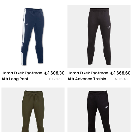
100027.331 STAFF
Championship Iv
LONG PANT NAVY
100761.102 LONG
PANT CHAMPIONSHIP
IV BLACK-WHITE
Joma Erkek Eşofman
₺1.608,30
Joma Erkek Eşofman
₺1.668,60
Altı Long Pant
Altı Advance Training
₺1.787,00
₺1.854,00
Championship Iv
Long Pants
100761.302 LONG
102233.102 ADVANCE
PANT CHAMPIONSHIP
TRAINING LONG
IV NAVY-WHITE
PANTS BLACK