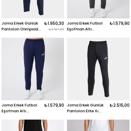
Joma Erkek Günlük
₺1.950,30
Joma Erkek Futbol
₺1.579,90
Pantolon Olimpiada
Eşofman Altı
₺2.167,00
Long Pants
Premium Training
103741.331
Pant 9212329
OLIMPIADA LONG
PANTS NAVY
Joma Erkek Futbol
₺1.579,90
Joma Erkek Günlük
₺2.515,00
Eşofman Altı
Pantolon Elite Xı
Premium Training
Long Pants
Pant 9212329
103814.100 ELITE XI
LONG PANTS BLACK