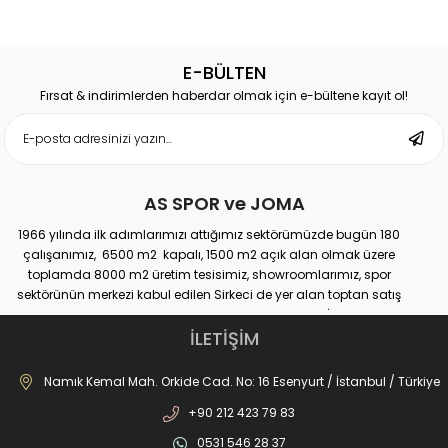
Championship 20
Championship 20
105202.100
Dark Navy 105202.331
E-BÜLTEN
Fırsat & indirimlerden haberdar olmak için e-bültene kayıt ol!
AS SPOR ve JOMA
1966 yılında ilk adımlarımızı attığımız sektörümüzde bugün 180
çalışanımız, 6500 m2 kapalı, 1500 m2 açık alan olmak üzere
toplamda 8000 m2 üretim tesisimiz, showroomlarımız, spor
sektörünün merkezi kabul edilen Sirkeci de yer alan toptan satış
mağazamız, Türkiye genelinde yaklaşık 300 bayimiz, İstanbul’da 10
perakande mağazamız, Türkiye’ye hizmet eden e-ticaret sanal
İLETİŞİM
mağazamız ile AS SPOR ailesi günden güne büyüyerek sektöre,
JOMA markası ile de Türkiye'de ülkemize hizmet etmektedir.
Namık Kemal Mah. Orkide Cad. No: 16 Esenyurt / İstanbul / Türkiye
+90 212 423 79 83
0531 546 28 37