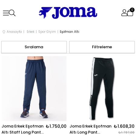
0
Anasayfa
Erkek
Spor Giyim
Eşofman Altı
Sıralama
Filtreleme
Joma Erkek Eşofman
₺1.750,00
Joma Erkek Eşofman
₺1.608,30
Altı Staff Long Pant
Altı Long Pant
₺1.787,00