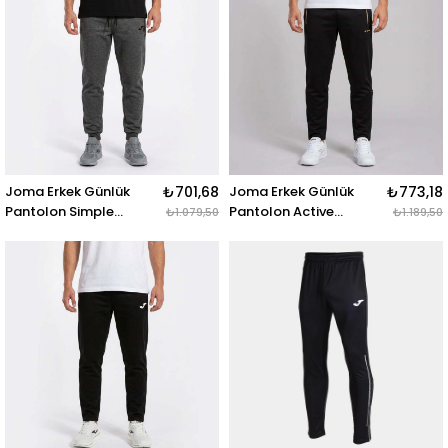
Joma Erkek Günlük
₺701,68
Joma Erkek Günlük
₺773,18
Pantolon Simple
Pantolon Active
₺1.079,50
₺1.189,50
4241200
4241206