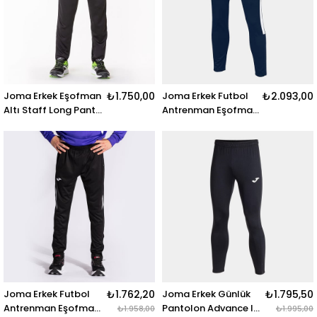
Joma Erkek Eşofman
₺1.750,00
Joma Erkek Futbol
₺2.093,00
Altı Staff Long Pant
Antrenman Eşofman
100027.100 STAFF
Altı Eco
LONG PANT BLACK
Championship Long
Pants Navy White
102752.332 ECO
CHAMPIONSHIP
LONG PANTS NAVY
WHITE
Joma Erkek Futbol
₺1.762,20
Joma Erkek Günlük
₺1.795,50
Antrenman Eşofman
Pantolon Advance Iı
₺1.958,00
₺1.995,00