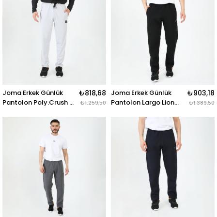
LONG PANTS BLACK
LONG PANTS NAVY
WHITE
BLUE
Joma Erkek Günlük
₺818,68
Joma Erkek Günlük
₺903,18
Pantolon Poly.Crush M
Pantolon Largo Lion
₺1.259,50
₺1.389,50
4232205 PANTOLON
4232217 PANTALON
POLY.CRUSH M
LARGO LION