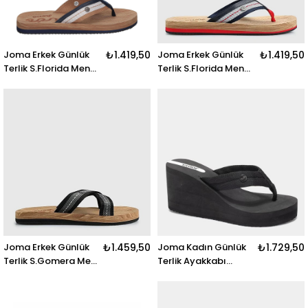
Joma Erkek Günlük
₺1.419,50
Joma Erkek Günlük
₺1.419,50
Terlik S.Florida Men
Terlik S.Florida Men
2501 Sflors2501
2533 Sflors2533
S.FLORIDA MEN 2501
S.FLORIDA MEN 2533
NEGRO
MARINO ROJO
Joma Erkek Günlük
₺1.459,50
Joma Kadın Günlük
₺1.729,50
Terlik S.Gomera Men
Terlik Ayakkabı
2501 Sgomes2501
S.Verena Lady 2501
S.GOMERA MEN 2501
Sverls2501 S.VERENA
NEGRO
LADY 2501 NEGRO