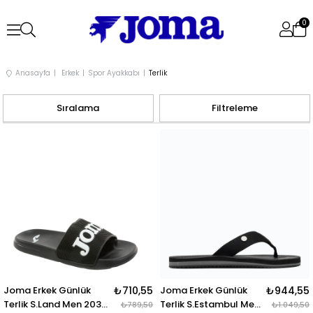
0
Anasayfa
Erkek
Spor Ayakkabı
Terlik
Sıralama
Filtreleme
Joma Erkek Günlük
₺710,55
Joma Erkek Günlük
₺944,55
Terlik S.Land Men 2031
Terlik S.Estambul Men
₺789,50
₺1.049,50