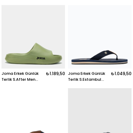
S.Lands-2031 S.LAND
2501 Sestas2501
MEN 2031 BLACK
S.ESTAMBUL MEN 2501
NEGRO
Joma Erkek Günlük
₺1.189,50
Joma Erkek Günlük
₺1.049,50
Terlik S.After Men
Terlik S.Estambul
2523 Saftes2523
Men 2503
S.AFTER MEN 2523
Sestas2503
VERDE
S.ESTAMBUL MEN
2503 MARINO