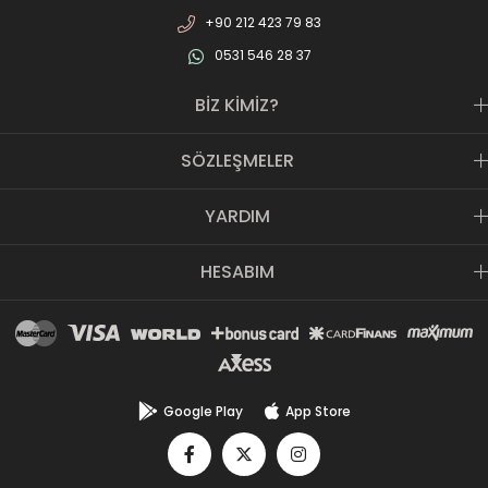
+90 212 423 79 83
0531 546 28 37
BİZ KİMİZ?
SÖZLEŞMELER
YARDIM
HESABIM
Google Play
App Store