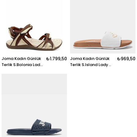
Joma Kadın Günlük
₺1.799,50
Joma Kadın Günlük
₺969,50
Terlik S.Bolonia Lady
Terlik S.Island Lady
2524 Sbolls2524V
2502 Sıslls2502
S.BOLONIA LADY 2524
S.ISLAND LADY 2502
MARRÓN
BLANCO