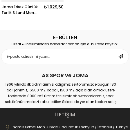
Joma Erkek Günlük
₺1.029,50
Terlik S.Land Men
2603 Slands2603
E-BÜLTEN
Fırsat & indirimlerden haberdar olmak için e-bültene kayıt ol!
AS SPOR ve JOMA
1966 yılında ilk adımlarımızı attığımız sektörümüzde bugün 180
çalışanımız, 6500 m2 kapalı, 1500 m2 açık alan olmak üzere
toplamda 8000 m2 üretim tesisimiz, showroomlarımız, spor
sektörünün merkezi kabul edilen Sirkeci de yer alan toptan satış
mağazamız, Türkiye genelinde yaklaşık 300 bayimiz, İstanbul’da 10
perakande mağazamız, Türkiye’ye hizmet eden e-ticaret sanal
İLETİŞİM
mağazamız ile AS SPOR ailesi günden güne büyüyerek sektöre,
JOMA markası ile de Türkiye'de ülkemize hizmet etmektedir.
Namık Kemal Mah. Orkide Cad. No: 16 Esenyurt / İstanbul / Türkiye