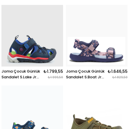
2505 Slakjs2505V
2519 Sboajs2519V
S.LAKE JR 2505 ROYAL
S.BOAT JR 2519 ROSA
Joma Çocuk Günlük
₺1.799,55
Joma Çocuk Günlük
₺1.646,55
Sandalet S.Lake Jr
Sandalet S.Boat Jr
₺1.999,50
₺1.829,50
2503 Slakjs2503V
2505 Sboajs2505V
S.LAKE JR 2503
S.BOAT JR 2505
MARINO
MORADO