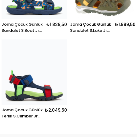
Joma Çocuk Günlük
₺1.829,50
Joma Çocuk Günlük
₺1.999,50
Sandalet S.Boat Jr
Sandalet S.Lake Jr
2503 Sboajs2503V
2523 Slakjs2523V
S.BOAT JR 2503
S.LAKE JR 2523 VERDE
MARINO
Joma Çocuk Günlük
₺2.049,50
Terlik S.Climber Jr
2503 Sclıjs2503V
S.CLIMBER JR 2503
MARINO