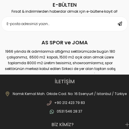
E-BÜLTEN
Fırsat & indirimlerden haberdar olmak için e-bültene kayıt ol!
AS SPOR ve JOMA
1966 yılında ilk adımlarımızı attığımız sektörümüzde bugün 180
çalışanımız, 6500 m2 kapalı, 1500 m2 açık alan olmak üzere
toplamda 8000 m2 üretim tesisimiz, showroomlarımız, spor
sektörünün merkezi kabul edilen Sirkeci de yer alan toptan satış
mağazamız, Türkiye genelinde yaklaşık 300 bayimiz, İstanbul’da 10
perakande mağazamız, Türkiye’ye hizmet eden e-ticaret sanal
İLETİŞİM
mağazamız ile AS SPOR ailesi günden güne büyüyerek sektöre,
JOMA markası ile de Türkiye'de ülkemize hizmet etmektedir.
Namık Kemal Mah. Orkide Cad. No: 16 Esenyurt / İstanbul / Türkiye
+90 212 423 79 83
0531 546 28 37
BİZ KİMİZ?