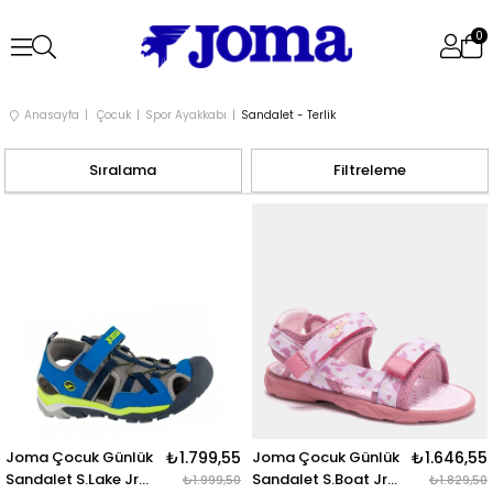
0
Anasayfa
Çocuk
Spor Ayakkabı
Sandalet - Terlik
Sıralama
Filtreleme
Joma Çocuk Günlük
₺1.799,55
Joma Çocuk Günlük
₺1.646,55
Sandalet S.Lake Jr
Sandalet S.Boat Jr
₺1.999,50
₺1.829,50