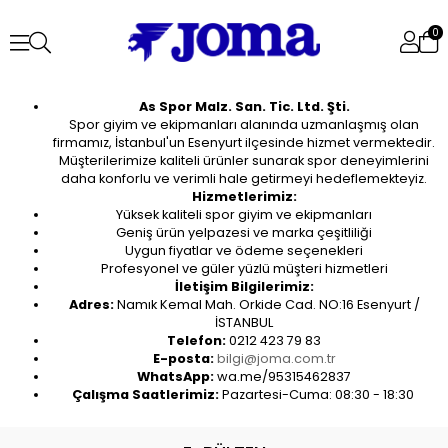
0
As Spor Malz. San. Tic. Ltd. Şti.
Spor giyim ve ekipmanları alanında uzmanlaşmış olan
firmamız, İstanbul'un Esenyurt ilçesinde hizmet vermektedir.
Müşterilerimize kaliteli ürünler sunarak spor deneyimlerini
daha konforlu ve verimli hale getirmeyi hedeflemekteyiz.
Hizmetlerimiz:
Yüksek kaliteli spor giyim ve ekipmanları
Geniş ürün yelpazesi ve marka çeşitliliği
Uygun fiyatlar ve ödeme seçenekleri
Profesyonel ve güler yüzlü müşteri hizmetleri
İletişim Bilgilerimiz:
Adres:
Namık Kemal Mah. Orkide Cad. NO:16 Esenyurt /
İSTANBUL
Telefon:
0212 423 79 83
E-posta:
bilgi@joma.com.tr
WhatsApp:
wa.me/95315462837
Çalışma Saatlerimiz:
Pazartesi-Cuma: 08:30 - 18:30