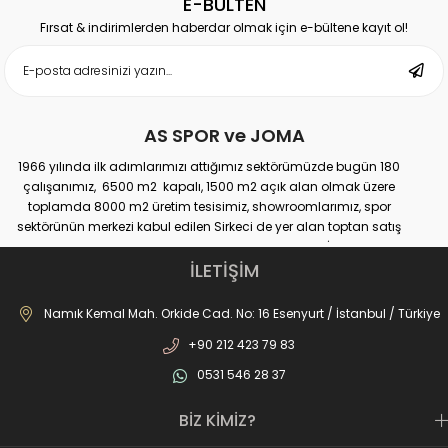
E-BÜLTEN
Fırsat & indirimlerden haberdar olmak için e-bültene kayıt ol!
AS SPOR ve JOMA
1966 yılında ilk adımlarımızı attığımız sektörümüzde bugün 180
çalışanımız, 6500 m2 kapalı, 1500 m2 açık alan olmak üzere
toplamda 8000 m2 üretim tesisimiz, showroomlarımız, spor
sektörünün merkezi kabul edilen Sirkeci de yer alan toptan satış
mağazamız, Türkiye genelinde yaklaşık 300 bayimiz, İstanbul’da 10
perakande mağazamız, Türkiye’ye hizmet eden e-ticaret sanal
İLETİŞİM
mağazamız ile AS SPOR ailesi günden güne büyüyerek sektöre,
JOMA markası ile de Türkiye'de ülkemize hizmet etmektedir.
Namık Kemal Mah. Orkide Cad. No: 16 Esenyurt / İstanbul / Türkiye
+90 212 423 79 83
0531 546 28 37
BİZ KİMİZ?