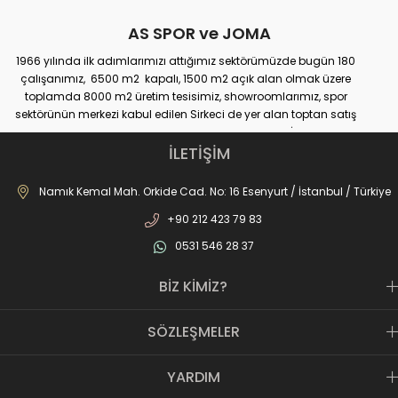
AS SPOR ve JOMA
1966 yılında ilk adımlarımızı attığımız sektörümüzde bugün 180
çalışanımız, 6500 m2 kapalı, 1500 m2 açık alan olmak üzere
toplamda 8000 m2 üretim tesisimiz, showroomlarımız, spor
sektörünün merkezi kabul edilen Sirkeci de yer alan toptan satış
mağazamız, Türkiye genelinde yaklaşık 300 bayimiz, İstanbul’da 10
perakande mağazamız, Türkiye’ye hizmet eden e-ticaret sanal
İLETİŞİM
mağazamız ile AS SPOR ailesi günden güne büyüyerek sektöre,
JOMA markası ile de Türkiye'de ülkemize hizmet etmektedir.
Namık Kemal Mah. Orkide Cad. No: 16 Esenyurt / İstanbul / Türkiye
+90 212 423 79 83
0531 546 28 37
BİZ KİMİZ?
SÖZLEŞMELER
YARDIM