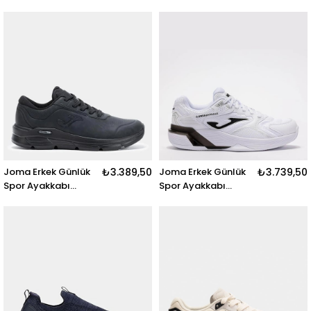
Men 2522
Cr111W2522 CR111
MEN 2522 GRAY
Joma Erkek Günlük
₺3.389,50
Joma Erkek Günlük
₺3.739,50
Spor Ayakkabı
Spor Ayakkabı
Roden Men 2521
Swıng Men 2502
Crodew2521 RODEN
Pswıw2502 SWING
MEN 2521 BLACK
MEN 2502 WHITE