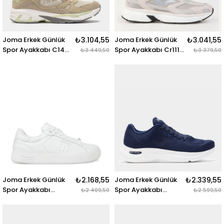
Joma Erkek Günlük
₺3.104,55
Joma Erkek Günlük
₺3.041,55
Spor Ayakkabı C1431
Spor Ayakkabı Cr111
₺3.449,50
₺3.379,50
Men 2525
Men 2502 Cr111S2502
C1431S2525 C1431
CR111 MEN 2502
MEN 2525 BEIGE
BLANCO
Joma Erkek Günlük
₺2.168,55
Joma Erkek Günlük
₺2.339,55
Spor Ayakkabı
Spor Ayakkabı
₺2.409,50
₺2.599,50
Classıc Men 2502
Corinto Men 2503
Cclass2502 CLASSIC
Ccorıs2503
MEN 2502 BLANCO
CORINTO MEN 2503