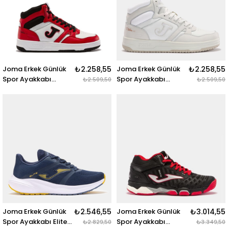
Joma Erkek Günlük
₺2.258,55
Joma Erkek Günlük
₺2.258,55
Spor Ayakkabı
Spor Ayakkabı
₺2.509,50
₺2.509,50
C.Platea Mid Men
C.Platea Mid Men
2406 Cplamw2406
2412 Cplamw2412
C.PLATEA MID MEN
C.PLATEA MID MEN
2406 WHITE RED
2412 WHITE GREY
Joma Erkek Günlük
₺2.546,55
Joma Erkek Günlük
₺3.014,55
Spor Ayakkabı Elite
Spor Ayakkabı
₺2.829,50
₺3.349,50