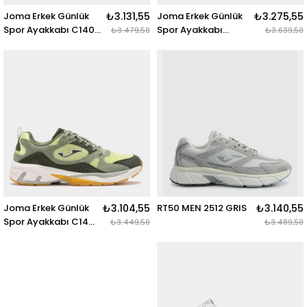
Joma Erkek Günlük
₺3.131,55
Joma Erkek Günlük
₺3.275,55
Spor Ayakkabı C1400
Spor Ayakkabı
₺3.479,50
₺3.639,50
Men 2536
Cipres Men 2523
C1400S2536 C1400
Ccıps2523 CIPRES
MEN 2536 BEIGE
MEN 2523 VERDE
VERDE
Joma Erkek Günlük
₺3.104,55
RT50 MEN 2512 GRIS
₺3.140,55
Spor Ayakkabı C1431
₺3.449,50
₺3.489,50
Men 2523
C1431S2523 C1431
MEN 2523 VERDE