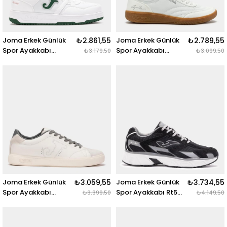
Joma Erkek Günlük
₺2.861,55
Joma Erkek Günlük
₺2.789,55
Spor Ayakkabı
Spor Ayakkabı
₺3.179,50
₺3.099,50
C.Attıca Men 2515
C.Aguila Lady 2502
Cattıs2515 C.ATTICA
Caguılw2502
MEN 2515 BLANCO
C.AGUILA LADY 2502
VERDE
WHITE
Joma Erkek Günlük
₺3.059,55
Joma Erkek Günlük
₺3.734,55
Spor Ayakkabı
Spor Ayakkabı Rt50
₺3.399,50
₺4.149,50
C.Oasis Men 2512
2501 Rrt50W2501
Coasıw2512 C.OASIS
MEN 2512 BEIGE