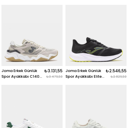
Men 2503
V.Block Men 2301
Relıts2503 ELITE
Black Red
MEN 2503 MARINO
Vbloks2301 V.BLOCK
MEN 2301 BLACK RED
Joma Erkek Günlük
₺3.131,55
Joma Erkek Günlük
₺2.546,55
Spor Ayakkabı C1400
Spor Ayakkabı Elite
₺3.479,50
₺2.829,50
Men 2522
Men 2501 Relıts2501
C1400S2522 C1400
ELITE MEN 2501
MEN 2522 GRIS
NEGRO