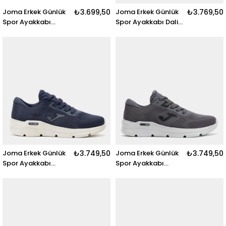
Joma Erkek Günlük
₺3.699,50
Joma Erkek Günlük
₺3.769,50
Spor Ayakkabı
Spor Ayakkabı Dalia
Atenea Men 2503
Men 2525
Catenw2503
Cdalw2525 DALIA
ATENEA MEN 2503
MEN 2525 BEIGE
NAVY BLUE
Joma Erkek Günlük
₺3.749,50
Joma Erkek Günlük
₺3.749,50
Spor Ayakkabı
Spor Ayakkabı
Degass Men 2503
Degass Men 2512
Cdegaw2503
Cdegaw2512
DEGASS MEN 2503
DEGASS MEN 2512
NAVY BLUE
GRAY