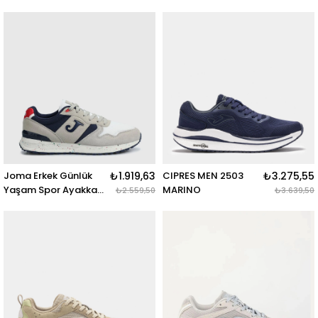
2224 Tkangw2224
2201 Tkangw2201
TK.ANGARA MEN
TK.ANGARA MEN
2224 BROWN
2201 BLACK
Joma Erkek Günlük
₺1.919,63
CIPRES MEN 2503
₺3.275,55
Yaşam Spor Ayakkabı
MARINO
₺2.559,50
₺3.639,50
C.200 Men 2402
C200S2402 C.200
MEN 2402 BLANCO
BEIGE MARINO
GRANATE