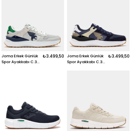
GRAY
Joma Erkek Günlük
₺3.499,50
Joma Erkek Günlük
₺3.499,50
Spor Ayakkabı C.301
Spor Ayakkabı C.301
Men 2512 C301S2512
Men 2521 C301S2521
C.301 MEN 2512 GRIS
C.301 MEN 2521
NEGRO