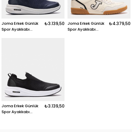
Joma Erkek Günlük
₺3.139,50
Joma Erkek Günlük
₺4.379,50
Spor Ayakkabı
Spor Ayakkabı
C.Laceless 2503
C.Soccer Men 2525
Claces2503
Csocw2525
Joma Erkek Günlük
₺3.139,50
Spor Ayakkabı
C.Laceless 2501
Claces2501