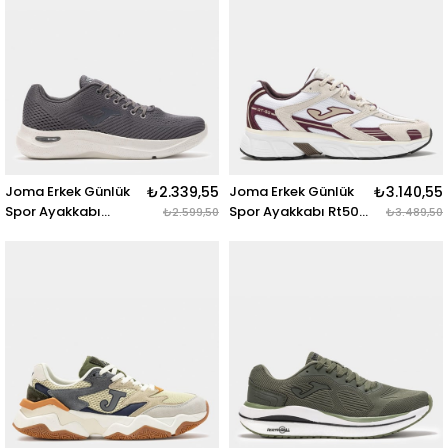
MARINO
Joma Erkek Günlük
₺2.339,55
Joma Erkek Günlük
₺3.140,55
Spor Ayakkabı
Spor Ayakkabı Rt50
₺2.599,50
₺3.489,50
Corinto Men 2512
Men 2506
Ccorıs2512
Rrt50S2506 RT50
CORINTO MEN 2512
MEN 2506 BEIGE
GRIS
GRANATE