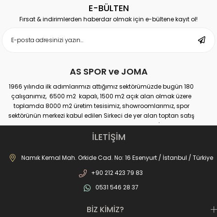
E-BÜLTEN
Fırsat & indirimlerden haberdar olmak için e-bültene kayıt ol!
AS SPOR ve JOMA
1966 yılında ilk adımlarımızı attığımız sektörümüzde bugün 180
çalışanımız, 6500 m2 kapalı, 1500 m2 açık alan olmak üzere
toplamda 8000 m2 üretim tesisimiz, showroomlarımız, spor
sektörünün merkezi kabul edilen Sirkeci de yer alan toptan satış
mağazamız, Türkiye genelinde yaklaşık 300 bayimiz, İstanbul’da 10
perakande mağazamız, Türkiye’ye hizmet eden e-ticaret sanal
İLETİŞİM
mağazamız ile AS SPOR ailesi günden güne büyüyerek sektöre,
JOMA markası ile de Türkiye'de ülkemize hizmet etmektedir.
Namık Kemal Mah. Orkide Cad. No: 16 Esenyurt / İstanbul / Türkiye
+90 212 423 79 83
0531 546 28 37
BİZ KİMİZ?