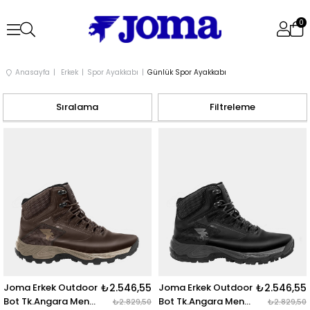
0
Anasayfa
Erkek
Spor Ayakkabı
Günlük Spor Ayakkabı
Sıralama
Filtreleme
Joma Erkek Outdoor
₺2.546,55
Joma Erkek Outdoor
₺2.546,55
Bot Tk.Angara Men
Bot Tk.Angara Men
₺2.829,50
₺2.829,50