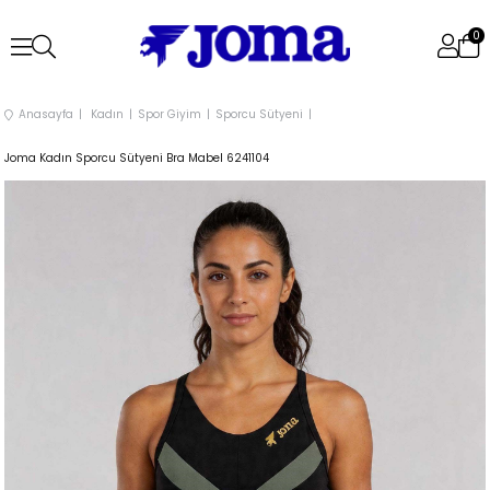
0
Anasayfa
Kadın
Spor Giyim
Sporcu Sütyeni
Joma Kadın Sporcu Sütyeni Bra Mabel 6241104