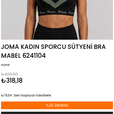
JOMA KADIN SPORCU SÜTYENI BRA
MABEL 6241104
none
₺489,50
₺318,18
₺79,54
`den başlayan taksitlerle
%
35
İNDIRIM