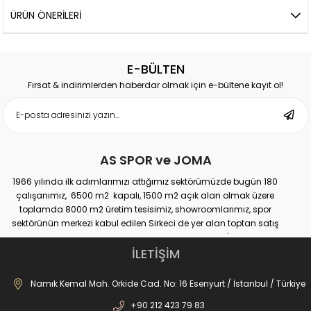
ÜRÜN ÖNERILERI
E-BÜLTEN
Fırsat & indirimlerden haberdar olmak için e-bültene kayıt ol!
AS SPOR ve JOMA
1966 yılında ilk adımlarımızı attığımız sektörümüzde bugün 180
çalışanımız, 6500 m2 kapalı, 1500 m2 açık alan olmak üzere
toplamda 8000 m2 üretim tesisimiz, showroomlarımız, spor
sektörünün merkezi kabul edilen Sirkeci de yer alan toptan satış
mağazamız, Türkiye genelinde yaklaşık 300 bayimiz, İstanbul’da 10
perakande mağazamız, Türkiye’ye hizmet eden e-ticaret sanal
İLETİŞİM
mağazamız ile AS SPOR ailesi günden güne büyüyerek sektöre,
JOMA markası ile de Türkiye'de ülkemize hizmet etmektedir.
Namık Kemal Mah. Orkide Cad. No: 16 Esenyurt / İstanbul / Türkiye
+90 212 423 79 83