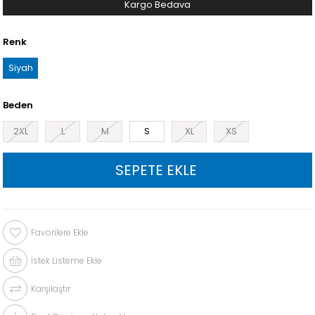
Kargo Bedava
Renk
Siyah
Beden
2XL
L
M
S
XL
XS
Favorilere Ekle
İstek Listeme Ekle
Karşılaştır